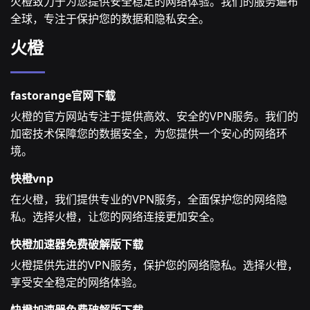
火橙致力于为您提供安全稳定的网络体验。我们的服务遍布
全球，专注于保护您的数据和隐私安全。
火橙
fastorange官网下载
火橙的官方网站专注于提供高效、安全的VPN服务。我们的
加密技术保障您的数据安全，为您提供一个安心的网络环
境。
快橙vnp
在火橙，我们提供专业的VPN服务，全面保护您的网络隐
私。选择火橙，让您的网络连接更加安全。
快橙加速器免费破解版下载
火橙提供先进的VPN服务，保护您的网络隐私。选择火橙，
享受安全稳定的网络体验。