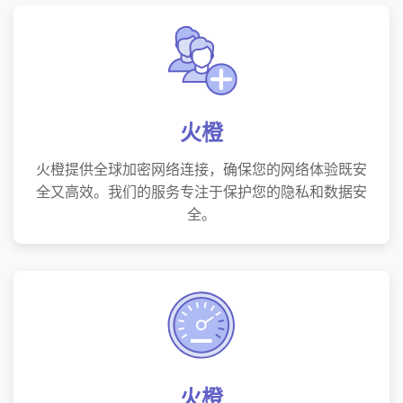
火橙
火橙提供全球加密网络连接，确保您的网络体验既安
全又高效。我们的服务专注于保护您的隐私和数据安
全。
火橙