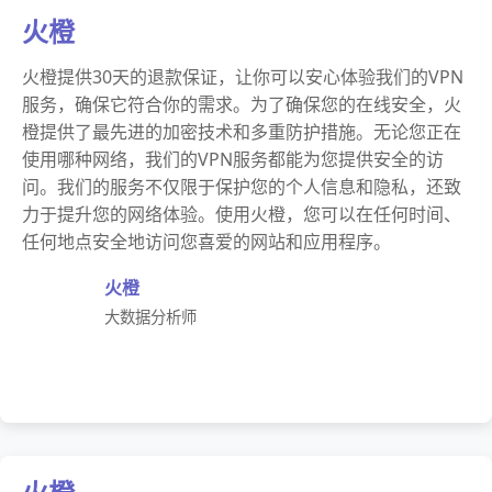
火橙
火橙提供30天的退款保证，让你可以安心体验我们的VPN
服务，确保它符合你的需求。为了确保您的在线安全，火
橙提供了最先进的加密技术和多重防护措施。无论您正在
使用哪种网络，我们的VPN服务都能为您提供安全的访
问。我们的服务不仅限于保护您的个人信息和隐私，还致
力于提升您的网络体验。使用火橙，您可以在任何时间、
任何地点安全地访问您喜爱的网站和应用程序。
火橙
大数据分析师