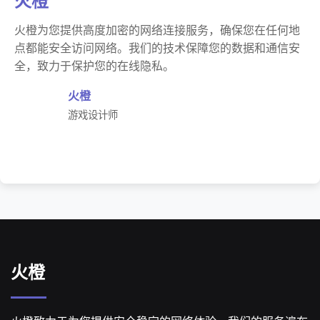
火橙
火橙为您提供高度加密的网络连接服务，确保您在任何地
点都能安全访问网络。我们的技术保障您的数据和通信安
全，致力于保护您的在线隐私。
火橙
游戏设计师
火橙