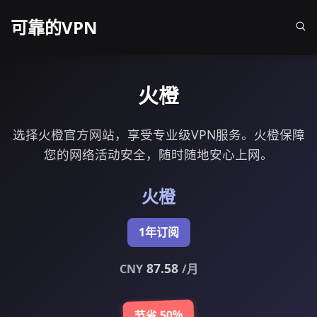
可靠的VPN
火橙
选择火橙官方网站，享受专业级VPN服务。火橙保障
您的网络活动安全，随时随地安心上网。
火橙
1年订阅
87.58
CNY
/月
节省 50%